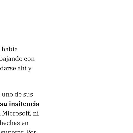
 había
abajando con
edarse ahí y
 uno de sus
su insitencia
 Microsoft, ni
 hechas en
superar. Por