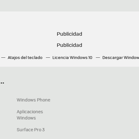
Atajos del teclado
Licencia Windows 10
Descargar Window
ué tarjeta gráfica tengo
Fórmulas Excel
DirectX
Fondos W
OneDrive
Nuevos Surface
..
Windows Phone
Aplicaciones
Windows
Surface Pro 3