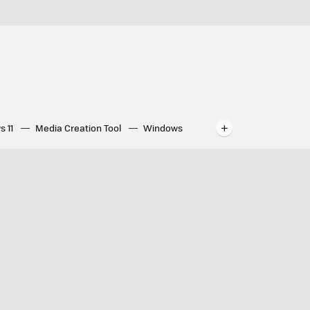
s 11
Media Creation Tool
Windows
indows
WhatsApp para ordenador