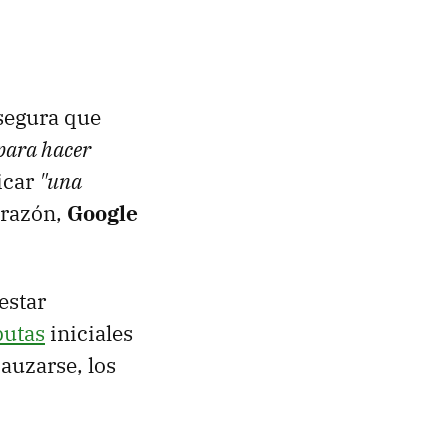
segura que
 para hacer
icar
"una
 razón,
Google
estar
putas
iniciales
auzarse, los