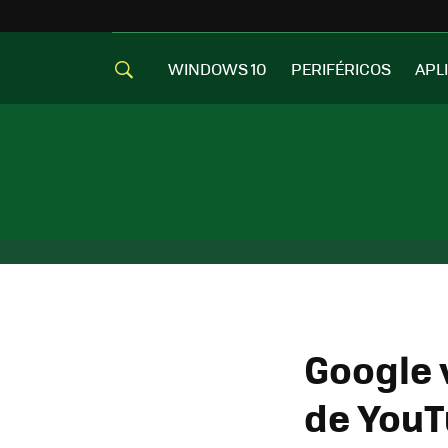
WINDOWS 10
PERIFÉRICOS
APL
Google 
de You