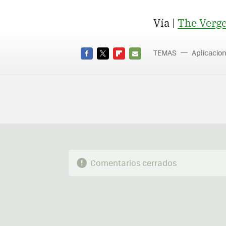
Vía |
The Verg
TEMAS
Aplicacio
FACEBOOK
TWITTER
FLIPBOARD
E-
MAIL
Comentarios cerrados