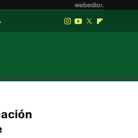
A
Instagram
Youtube
Twitter
Flipboard
cación
e