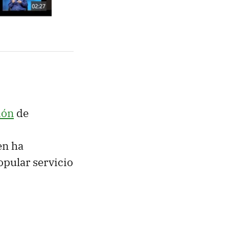
ión
de
en ha
opular servicio