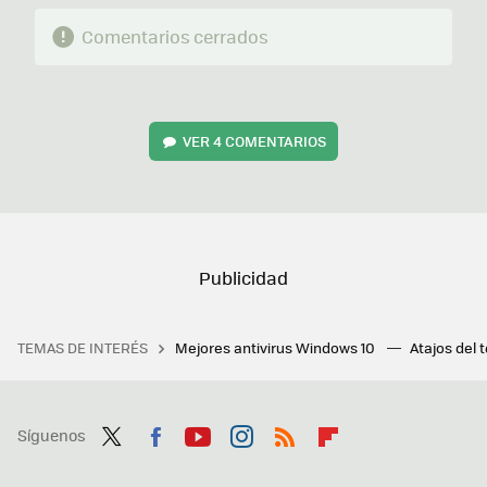
Comentarios cerrados
VER
4 COMENTARIOS
TEMAS DE INTERÉS
Mejores antivirus Windows 10
Atajos del 
Síguenos
Twit
Fac
You
Inst
RSS
Flip