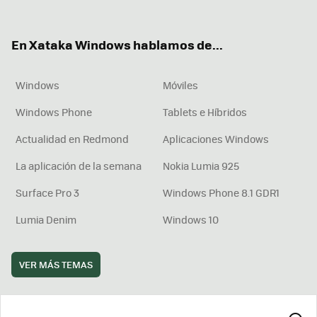
ter
ebo
tub
agr
boa
ok
e
am
rd
En Xataka Windows hablamos de...
Windows
Móviles
Windows Phone
Tablets e Híbridos
Actualidad en Redmond
Aplicaciones Windows
La aplicación de la semana
Nokia Lumia 925
Surface Pro 3
Windows Phone 8.1 GDR1
Lumia Denim
Windows 10
VER MÁS TEMAS