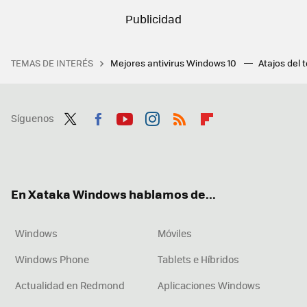
TEMAS DE INTERÉS
Mejores antivirus Windows 10
Atajos del 
Síguenos
Twit
Fac
You
Inst
RSS
Flip
ter
ebo
tub
agr
boa
ok
e
am
rd
En Xataka Windows hablamos de...
Windows
Móviles
Windows Phone
Tablets e Híbridos
Actualidad en Redmond
Aplicaciones Windows