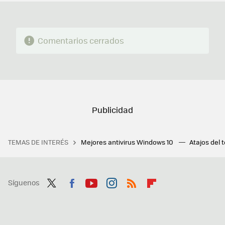
Comentarios cerrados
TEMAS DE INTERÉS
Mejores antivirus Windows 10
Atajos del 
Síguenos
Twit
Fac
You
Inst
RSS
Flip
ter
ebo
tub
agr
boa