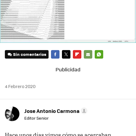
Sin comentarios
FACEBOOK
TWITTER
FLIPBOARD
E-
WHATSAPP
MAIL
4 Febrero 2020
Jose Antonio Carmona
Editor Senior
Hace unos días vimos cómo se acercaban