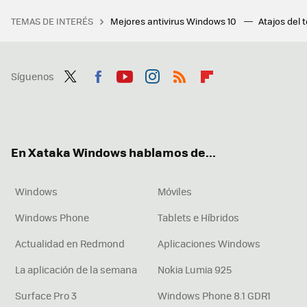
TEMAS DE INTERÉS
Mejores antivirus Windows 10
Atajos del 
Síguenos
Twit
Fac
You
Inst
RSS
Flip
ter
ebo
tub
agr
boa
ok
e
am
rd
En Xataka Windows hablamos de...
Windows
Móviles
Windows Phone
Tablets e Híbridos
Actualidad en Redmond
Aplicaciones Windows
La aplicación de la semana
Nokia Lumia 925
Surface Pro 3
Windows Phone 8.1 GDR1