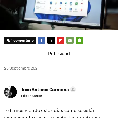
1 comentario
FACEBOOK
TWITTER
FLIPBOARD
E-
WHATSAPP
MAIL
28 Septiembre 2021
Jose Antonio Carmona
Editor Senior
Estamos viendo estos días como se están
actualizando o se van a actualizar distintas