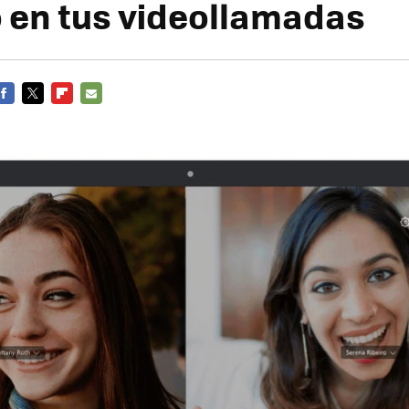
o en tus videollamadas
FACEBOOK
TWITTER
FLIPBOARD
E-
MAIL