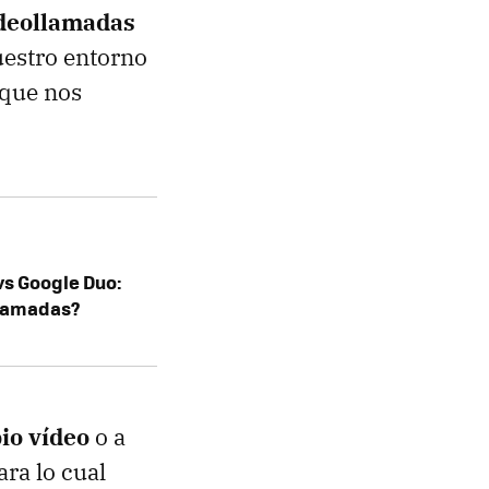
ideollamadas
uestro entorno
 que nos
s Google Duo:
llamadas?
io vídeo
o a
ra lo cual