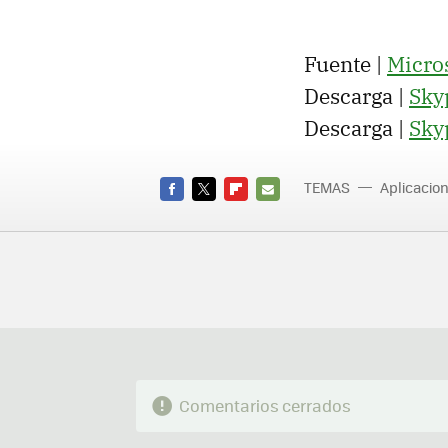
Fuente |
Micro
Descarga |
Sky
Descarga |
Sky
TEMAS
Aplicacio
FACEBOOK
TWITTER
FLIPBOARD
E-
MAIL
Comentarios cerrados