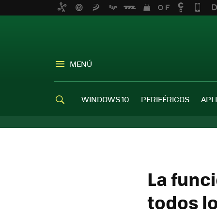
MENÚ
WINDOWS 10
PERIFÉRICOS
APL
La func
todos l