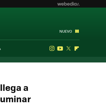
NUEVO
A
Instagram
Youtube
Twitter
Flipboard
llega a
ifuminar