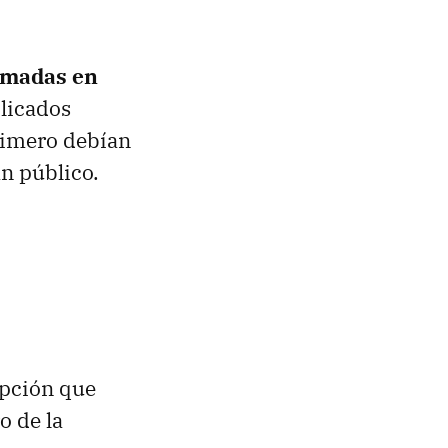
lamadas en
licados
rimero debían
an público.
opción que
o de la