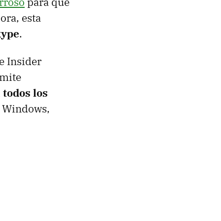
rroso
para que
ora, esta
kype
.
e Insider
rmite
 todos los
a Windows,