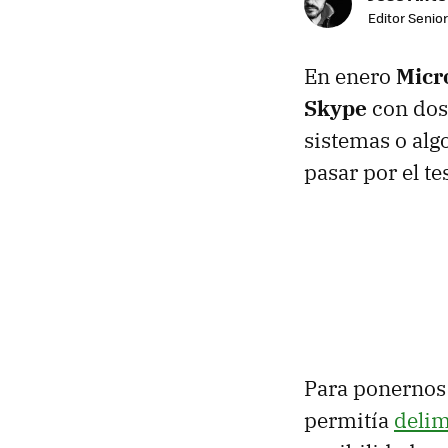
Editor Senior
En enero
Micr
Skype
con dos
sistemas o alg
pasar por el te
Para ponernos 
permitía
delim