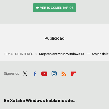
VER
19 COMENTARIOS
TEMAS DE INTERÉS
Mejores antivirus Windows 10
Atajos del 
Síguenos
Twit
Fac
You
Inst
RSS
Flip
ter
ebo
tub
agr
boa
ok
e
am
rd
En Xataka Windows hablamos de...