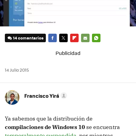
14 comentarios
FACEBOOK
TWITTER
FLIPBOARD
E-
WHATSAPP
MAIL
14 Julio 2015
Francisco Yirá
Ya sabemos que la distribución de
compilaciones de Windows 10
se encuentra
temporalmente suspendida
, por mientras