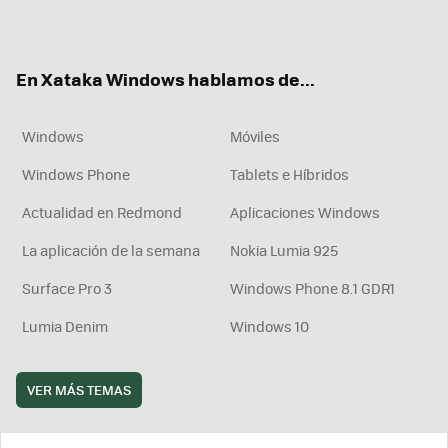
ter
ebo
tub
agr
boa
ok
e
am
rd
En Xataka Windows hablamos de...
Windows
Móviles
Windows Phone
Tablets e Híbridos
Actualidad en Redmond
Aplicaciones Windows
La aplicación de la semana
Nokia Lumia 925
Surface Pro 3
Windows Phone 8.1 GDR1
Lumia Denim
Windows 10
VER MÁS TEMAS