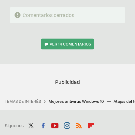
Comentarios cerrados
VER
14 COMENTARIOS
TEMAS DE INTERÉS
Mejores antivirus Windows 10
Atajos del 
Síguenos
Twit
Fac
You
Inst
RSS
Flip