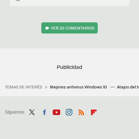
VER
20 COMENTARIOS
TEMAS DE INTERÉS
Mejores antivirus Windows 10
Atajos del 
Síguenos
Twit
Fac
You
Inst
RSS
Flip
ter
ebo
tub
agr
boa