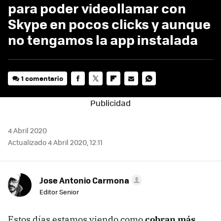
para poder videollamar con
Skype en pocos clicks y aunque
no tengamos la app instalada
1 comentario
FACEBOOK
TWITTER
FLIPBOARD
E-
WHATSAPP
MAIL
4 Abril 2020
Actualizado 4 Abril 2020, 12:11
Jose Antonio Carmona
Editor Senior
Estos días estamos viendo como
cobran más