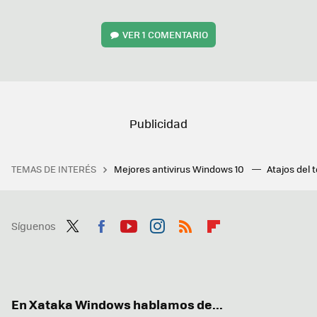
VER
1 COMENTARIO
TEMAS DE INTERÉS
Mejores antivirus Windows 10
Atajos del 
Síguenos
Twit
Fac
You
Inst
RSS
Flip
ter
ebo
tub
agr
boa
ok
e
am
rd
En Xataka Windows hablamos de...