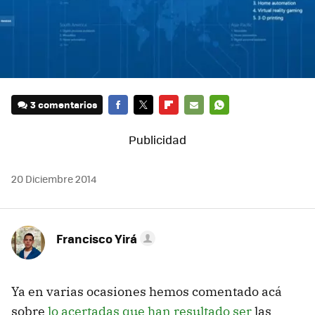
3 comentarios
FACEBOOK
TWITTER
FLIPBOARD
E-
WHATSAPP
MAIL
20 Diciembre 2014
Francisco Yirá
Ya en varias ocasiones hemos comentado acá
sobre
lo acertadas
que han resultado ser
las