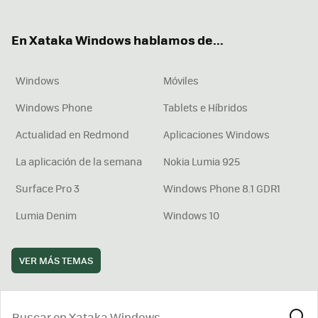
ter
ebo
tub
agr
boa
ok
e
am
rd
En Xataka Windows hablamos de...
Windows
Móviles
Windows Phone
Tablets e Híbridos
Actualidad en Redmond
Aplicaciones Windows
La aplicación de la semana
Nokia Lumia 925
Surface Pro 3
Windows Phone 8.1 GDR1
Lumia Denim
Windows 10
VER MÁS TEMAS