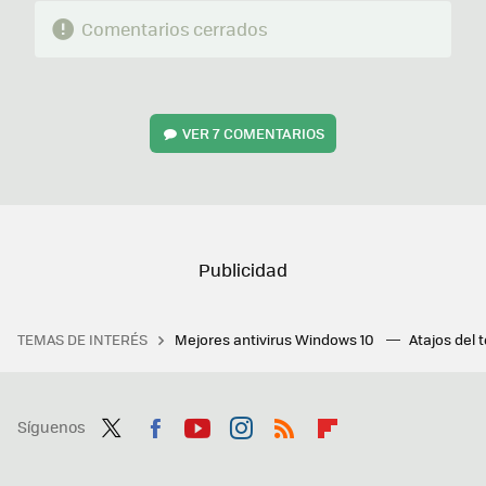
Comentarios cerrados
VER
7 COMENTARIOS
TEMAS DE INTERÉS
Mejores antivirus Windows 10
Atajos del 
Síguenos
Twit
Fac
You
Inst
RSS
Flip