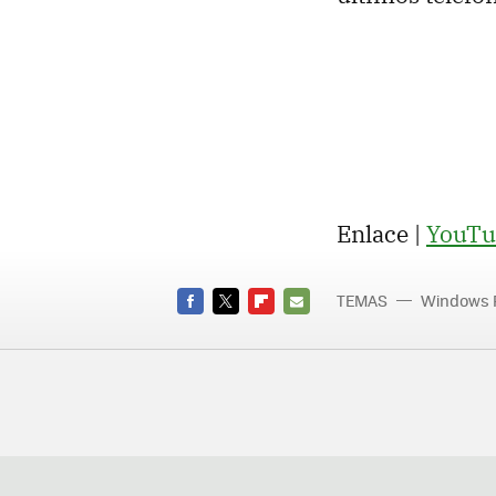
Enlace |
YouTu
TEMAS
Windows 
Band
FACEBOOK
TWITTER
FLIPBOARD
E-
MAIL