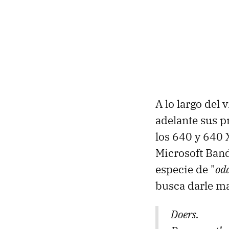
A lo largo del
adelante sus p
los 640 y 640 
Microsoft Band,
especie de "
oda
busca darle ma
Doers.