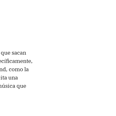
s que sacan
ecíficamente,
ond, como la
cita una
música que