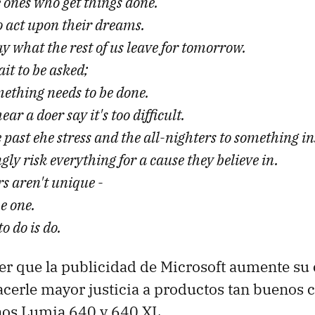
 ones who get things done.
 act upon their dreams.
y what the rest of us leave for tomorrow.
it to be asked;
ething needs to be done.
ear a doer say it's too difficult.
 past ehe stress and the all-nighters to something in
ngly risk everything for a cause they believe in.
s aren't unique -
e one.
o do is do.
er que la publicidad de Microsoft aumente su 
acerle mayor justicia a productos tan buenos 
nos Lumia 640 y 640 XL.