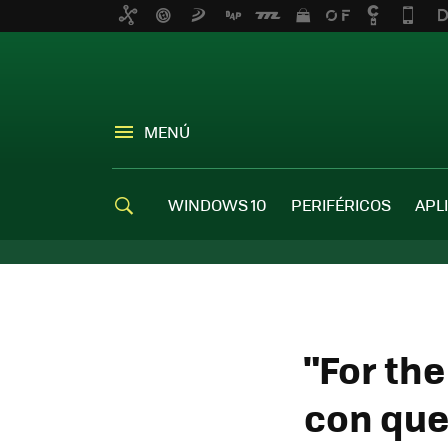
MENÚ
WINDOWS 10
PERIFÉRICOS
APL
"For th
con que