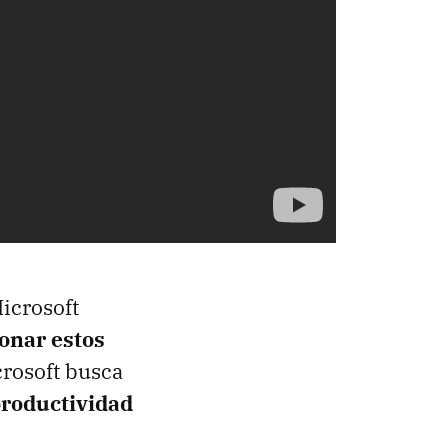
Microsoft
onar estos
crosoft busca
roductividad