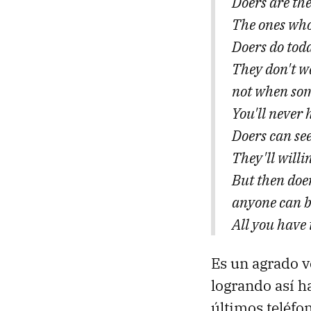
Doers are the
The ones who
Doers do toda
They don't wa
not when som
You'll never h
Doers can see
They'll willi
But then doer
anyone can b
All you have t
Es un agrado v
logrando así h
últimos teléfo