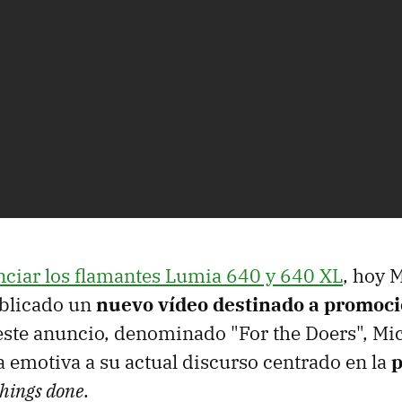
ciar los flamantes Lumia 640 y 640 XL
, hoy 
blicado un
nuevo vídeo destinado a promoci
 este anuncio, denominado "For the Doers", Mi
a emotiva a su actual discurso centrado en la
p
things done
.