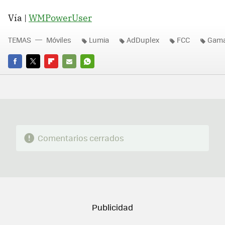
Vía |
WMPowerUser
TEMAS
Móviles
Lumia
AdDuplex
FCC
Gama
FACEBOOK
TWITTER
FLIPBOARD
E-
WHATSAPP
MAIL
Comentarios cerrados