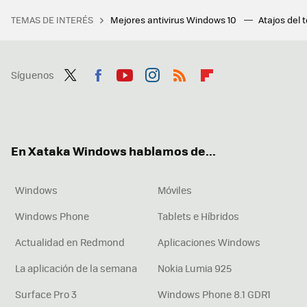
TEMAS DE INTERÉS
Mejores antivirus Windows 10
Atajos del 
Síguenos
Twit
Fac
You
Inst
RSS
Flip
ter
ebo
tub
agr
boa
ok
e
am
rd
En Xataka Windows hablamos de...
Windows
Móviles
Windows Phone
Tablets e Híbridos
Actualidad en Redmond
Aplicaciones Windows
La aplicación de la semana
Nokia Lumia 925
Surface Pro 3
Windows Phone 8.1 GDR1