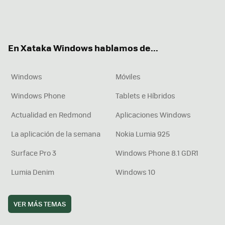
Twit
Fac
You
Inst
RSS
Flip
ter
ebo
tub
agr
boa
ok
e
am
rd
En Xataka Windows hablamos de...
Windows
Móviles
Windows Phone
Tablets e Híbridos
Actualidad en Redmond
Aplicaciones Windows
La aplicación de la semana
Nokia Lumia 925
Surface Pro 3
Windows Phone 8.1 GDR1
Lumia Denim
Windows 10
VER MÁS TEMAS