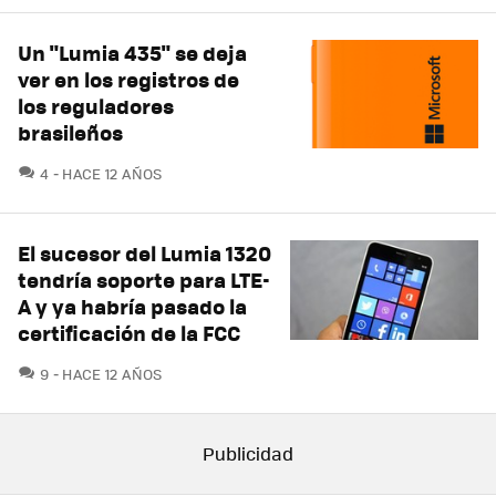
Un "Lumia 435" se deja
ver en los registros de
los reguladores
brasileños
COMENTARIOS
4
HACE 12 AÑOS
El sucesor del Lumia 1320
tendría soporte para LTE-
A y ya habría pasado la
certificación de la FCC
COMENTARIOS
9
HACE 12 AÑOS