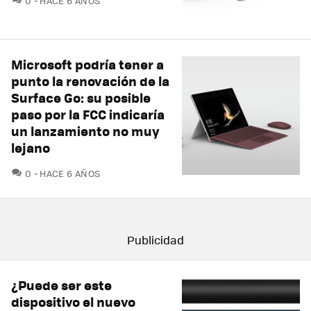
0
HACE 6 AÑOS
Microsoft podría tener a
punto la renovación de la
Surface Go: su posible
paso por la FCC indicaría
un lanzamiento no muy
lejano
COMENTARIOS
0
HACE 6 AÑOS
¿Puede ser este
dispositivo el nuevo