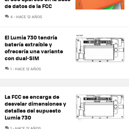
de datos de la FCC
COMENTARIOS
4
HACE 12 AÑOS
El Lumia 730 tendría
batería extraíble y
ofrecería una variante
con dual-SIM
COMENTARIOS
1
HACE 12 AÑOS
La FCC se encarga de
desvelar dimensiones y
detalles del supuesto
Lumia 730
COMENTARIOS
1
HACE 12 AÑOS