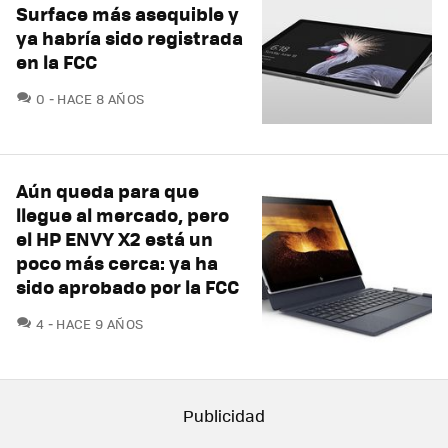
Surface más asequible y
ya habría sido registrada
en la FCC
COMENTARIOS
0
HACE 8 AÑOS
Aún queda para que
llegue al mercado, pero
el HP ENVY X2 está un
poco más cerca: ya ha
sido aprobado por la FCC
COMENTARIOS
4
HACE 9 AÑOS