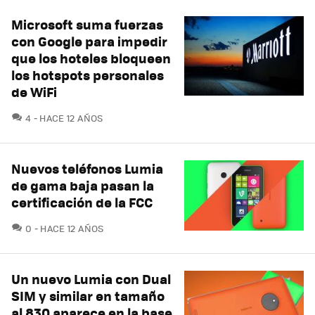
Microsoft suma fuerzas
con Google para impedir
que los hoteles bloqueen
los hotspots personales
de WiFi
COMENTARIOS
4
HACE 12 AÑOS
Nuevos teléfonos Lumia
de gama baja pasan la
certificación de la FCC
COMENTARIOS
0
HACE 12 AÑOS
Un nuevo Lumia con Dual
SIM y similar en tamaño
al 830 aparece en la base