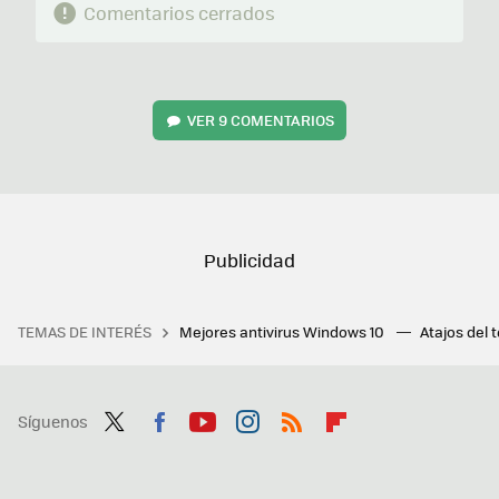
Comentarios cerrados
VER
9 COMENTARIOS
TEMAS DE INTERÉS
Mejores antivirus Windows 10
Atajos del 
Síguenos
Twit
Fac
You
Inst
RSS
Flip
ter
ebo
tub
agr
boa