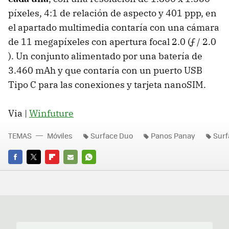
píxeles, 4:1 de relación de aspecto y 401 ppp, en
el apartado multimedia contaría con una cámara
de 11 megapíxeles con apertura focal 2.0 (ƒ / 2.0
). Un conjunto alimentado por una batería de
3.460 mAh y que contaría con un puerto USB
Tipo C para las conexiones y tarjeta nanoSIM.
Via |
Winfuture
TEMAS
Móviles
Surface Duo
Panos Panay
Surf
FACEBOOK
TWITTER
FLIPBOARD
E-
WHATSAPP
MAIL