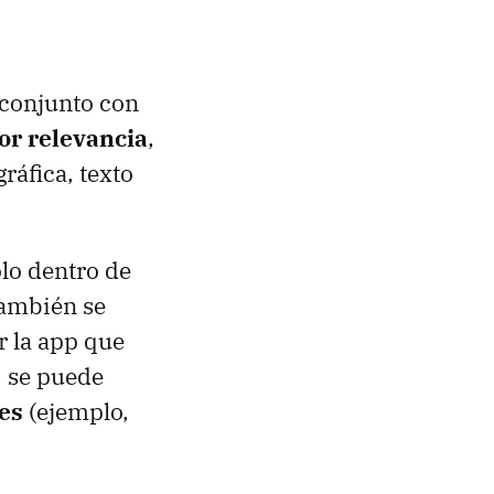
 conjunto con
or relevancia
,
ráfica, texto
olo dentro de
 también se
r la app que
, se puede
es
(ejemplo,