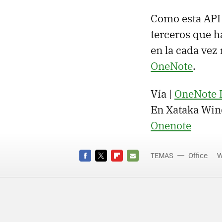
Como esta API 
terceros que h
en la cada ve
OneNote
.
Vía |
OneNote 
En Xataka Win
Onenote
TEMAS
Office
W
FACEBOOK
TWITTER
FLIPBOARD
E-
MAIL