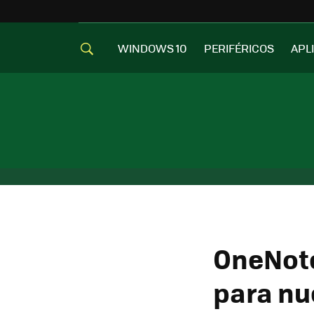
WINDOWS 10
PERIFÉRICOS
APL
OneNote
para nu