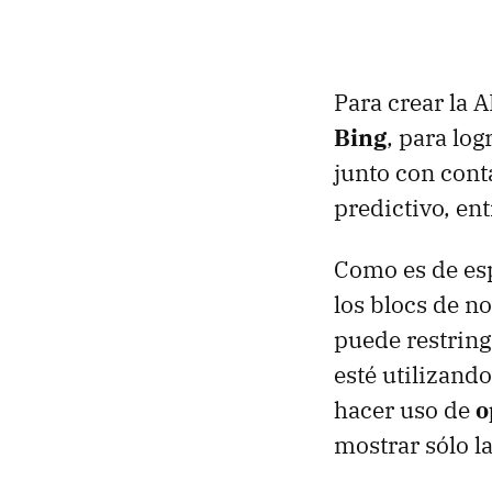
Para crear la 
Bing
, para lo
junto con cont
predictivo, en
Como es de esp
los blocs de no
puede restring
esté utilizand
hacer uso de
o
mostrar sólo l