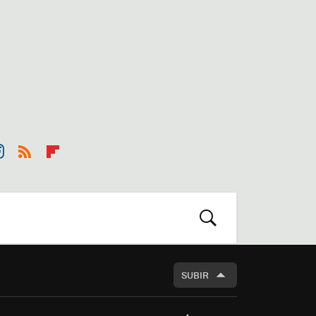
st
RSS
Flip
r
boa
m
rd
BUSCAR
SUBIR