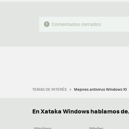
Comentarios cerrados
TEMAS DE INTERÉS
Mejores antivirus Windows 10
Terminal
Office 2021
Q
Descargar iTunes
Precio 
En Xataka Windows hablamos de.
Windows
Móviles