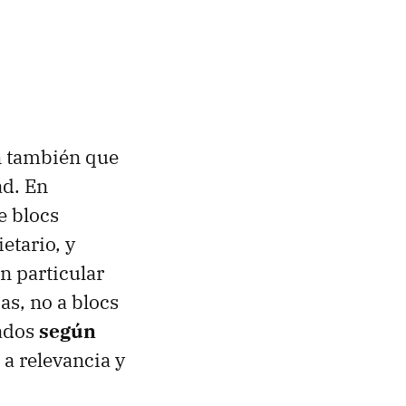
n también que
ad. En
e blocs
etario, y
n particular
as, no a blocs
tados
según
 a relevancia y