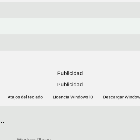
Atajos del teclado
Licencia Windows 10
Descargar Window
ué tarjeta gráfica tengo
Fórmulas Excel
DirectX
Fondos W
OneDrive
Nuevos Surface
..
Windows Phone