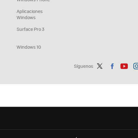
Aplicaciones
Windows
Surface Pro 3
Windows 10
Síguenos
Twit
Fac
You
In
ter
ebo
tub
ag
ok
e
a