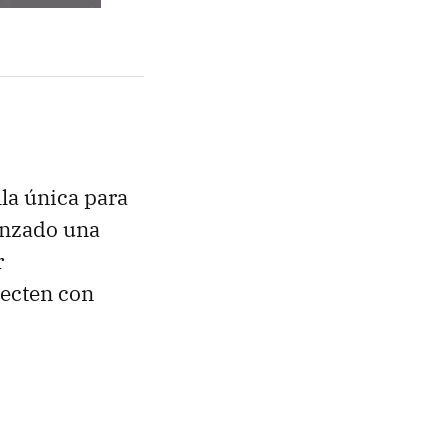
lla única para
anzado una
r
necten con