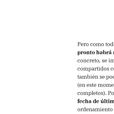
Pero como todo
pronto habrá 
concreto, se i
compartidos co
también se pod
(en este momen
completos). Po
fecha de últi
ordenamiento d