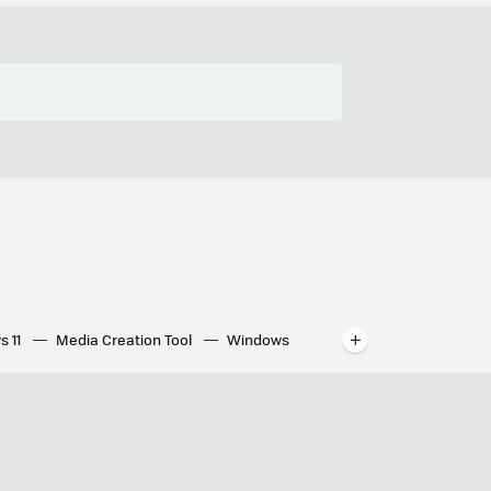
s 11
Media Creation Tool
Windows
indows
WhatsApp para ordenador