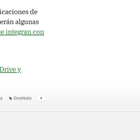
licaciones de
cerán algunas
se integran con
Drive y
a
OneNote