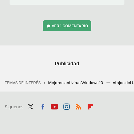
VER
1 COMENTARIO
TEMAS DE INTERÉS
Mejores antivirus Windows 10
Atajos del 
Síguenos
Twit
Fac
You
Inst
RSS
Flip
ter
ebo
tub
agr
boa