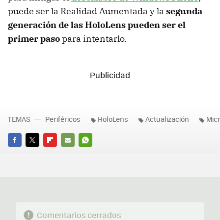
puede ser la Realidad Aumentada y la
segunda
generación de las HoloLens pueden ser el
primer paso
para intentarlo.
TEMAS
Periféricos
HoloLens
Actualización
Micr
FACEBOOK
TWITTER
FLIPBOARD
E-
WHATSAPP
MAIL
Comentarios cerrados