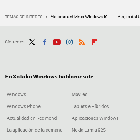
TEMAS DE INTERÉS
Mejores antivirus Windows 10
Atajos del 
Síguenos
Twit
Fac
You
Inst
RSS
Flip
ter
ebo
tub
agr
boa
ok
e
am
rd
En Xataka Windows hablamos de...
Windows
Móviles
Windows Phone
Tablets e Híbridos
Actualidad en Redmond
Aplicaciones Windows
La aplicación de la semana
Nokia Lumia 925