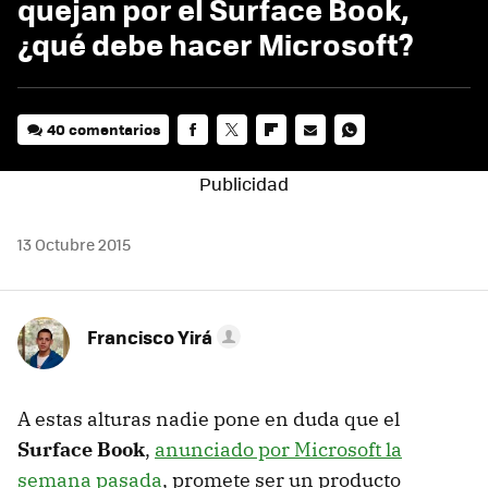
quejan por el Surface Book,
¿qué debe hacer Microsoft?
40 comentarios
FACEBOOK
TWITTER
FLIPBOARD
E-
WHATSAPP
MAIL
13 Octubre 2015
Francisco Yirá
A estas alturas nadie pone en duda que el
Surface Book
,
anunciado por Microsoft la
semana pasada
, promete ser un producto