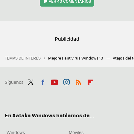
VER
40 COMENTARIOS
TEMAS DE INTERÉS
Mejores antivirus Windows 10
Atajos del 
Síguenos
Twit
Fac
You
Inst
RSS
Flip
ter
ebo
tub
agr
boa
ok
e
am
rd
En Xataka Windows hablamos de...
Windows
Móviles