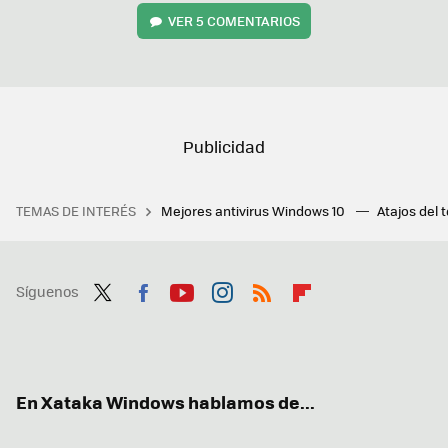
VER
5 COMENTARIOS
TEMAS DE INTERÉS
Mejores antivirus Windows 10
Atajos del 
Síguenos
Twit
Fac
You
Inst
RSS
Flip
ter
ebo
tub
agr
boa
ok
e
am
rd
En Xataka Windows hablamos de...