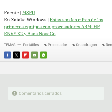
Fuente |
MSPU
En Xataka Windows |
Estas son las cifras de los
primeros equipos con procesadores ARM: HP
ENVY X2 y Asus NovaGo
TEMAS
Portátiles
Procesador
Snapdragon
Ren
FACEBOOK
TWITTER
FLIPBOARD
E-
WHATSAPP
MAIL
Comentarios cerrados