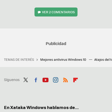
VER
2 COMENTARIOS
TEMAS DE INTERÉS
Mejores antivirus Windows 10
Atajos del 
Síguenos
Twit
Fac
You
Inst
RSS
Flip
ter
ebo
tub
agr
boa
ok
e
am
rd
En Xataka Windows hablamos de...