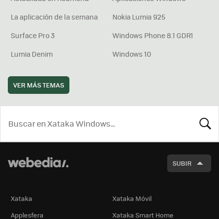
La aplicación de la semana
Nokia Lumia 925
Surface Pro 3
Windows Phone 8.1 GDR1
Lumia Denim
Windows 10
VER MÁS TEMAS
BUSCA
SUBIR
Xataka
Xataka Móvil
Applesfera
Xataka Smart Home