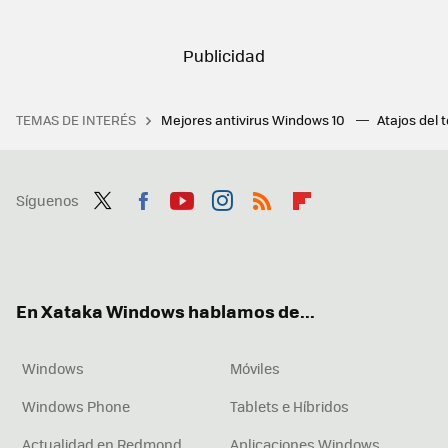
TEMAS DE INTERÉS
Mejores antivirus Windows 10
Atajos del 
Síguenos
Twit
Fac
You
Inst
RSS
Flip
ter
ebo
tub
agr
boa
ok
e
am
rd
En Xataka Windows hablamos de...
Windows
Móviles
Windows Phone
Tablets e Híbridos
Actualidad en Redmond
Aplicaciones Windows