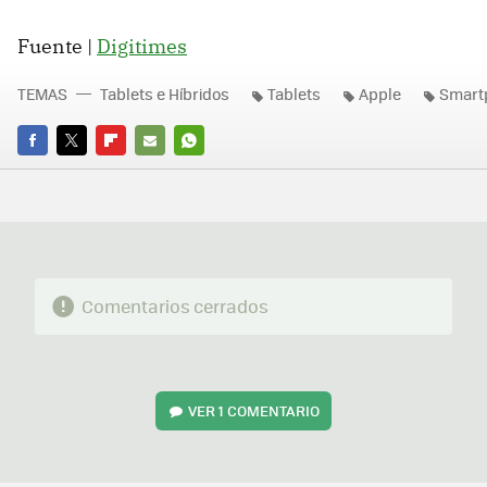
Fuente |
Digitimes
TEMAS
Tablets e Híbridos
Tablets
Apple
Smart
FACEBOOK
TWITTER
FLIPBOARD
E-
WHATSAPP
MAIL
Comentarios cerrados
VER
1 COMENTARIO