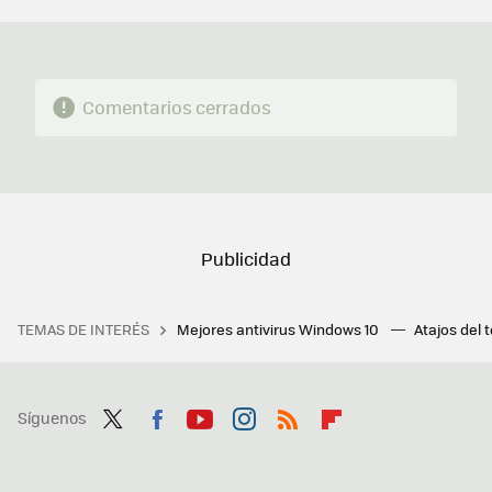
MAIL
Comentarios cerrados
TEMAS DE INTERÉS
Mejores antivirus Windows 10
Atajos del 
Síguenos
Twit
Fac
You
Inst
RSS
Flip
ter
ebo
tub
agr
boa