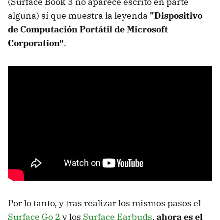
(Surface Book 3 no aparece escrito en parte
alguna) sí que muestra la leyenda
"Dispositivo
de Computación Portátil de Microsoft
Corporation"
.
Por lo tanto, y tras realizar los mismos pasos el
Surface Go 2
y los
Surface Earbuds
,
ahora es el