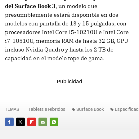
del Surface Book 3
, un modelo que
presumiblemente estará disponible en dos
modelos con pantalla de 13 y 15 pulgadas, con
procesadores Intel Core i5-10210U e Intel Core
i7-10510U, memoria RAM de hasta 32 GB, GPU
incluso Nvidia Quadro y hasta los 2 TB de
capacidad en el modelo tope de gama.
TEMAS
Tablets e Híbridos
Surface Book
Especificac
FACEBOOK
TWITTER
FLIPBOARD
E-
WHATSAPP