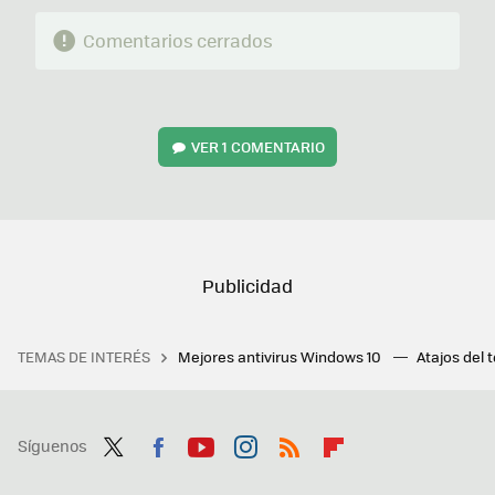
Comentarios cerrados
VER
1 COMENTARIO
TEMAS DE INTERÉS
Mejores antivirus Windows 10
Atajos del 
Síguenos
Twit
Fac
You
Inst
RSS
Flip