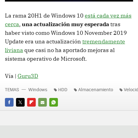
La rama 20H1 de Windows 10
está cada vez más
cerca
,
una actualización muy esperada
tras
haber visto como Windows 10 November 2019
Update era una actualización
tremendamente
liviana
que casi no ha aportado mejoras al
sistema operativo de Microsoft.
Vía |
Guru3D
TEMAS
Windows
HDD
Almacenamiento
Veloci
FACEBOOK
TWITTER
FLIPBOARD
E-
WHATSAPP
MAIL