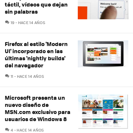
táctil, vídeos que dejan
sin palabras
COMENTARIOS
19
HACE 14 AÑOS
Firefox al estilo 'Modern
UI' incorporado en las
últimas 'nightly builds'
del navegador
COMENTARIOS
11
HACE 14 AÑOS
Microsoft presenta un
nuevo diseño de
MSN.com exclusivo para
usuarios de Windows 8
COMENTARIOS
4
HACE 14 AÑOS