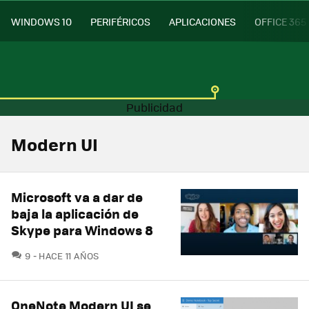
WINDOWS 10
PERIFÉRICOS
APLICACIONES
OFFICE 365
Modern UI
Microsoft va a dar de
baja la aplicación de
Skype para Windows 8
COMENTARIOS
9
HACE 11 AÑOS
OneNote Modern UI se