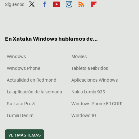
Síguenos
Twit
Fac
You
Inst
RSS
Flip
ter
ebo
tub
agr
boa
ok
e
am
rd
En Xataka Windows hablamos de...
Windows
Móviles
Windows Phone
Tablets e Híbridos
Actualidad en Redmond
Aplicaciones Windows
La aplicación de la semana
Nokia Lumia 925
Surface Pro 3
Windows Phone 8.1 GDR1
Lumia Denim
Windows 10
VER MÁS TEMAS