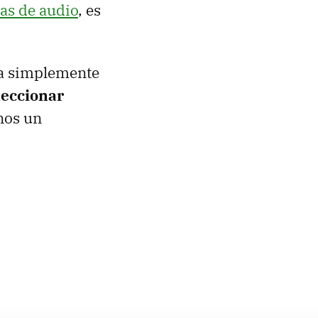
das de audio
, es
la simplemente
leccionar
nos un