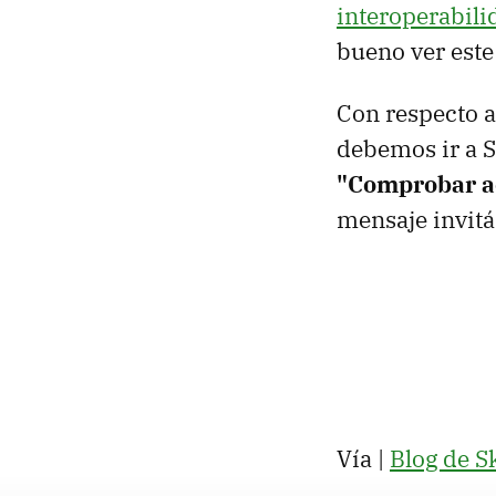
interoperabili
bueno ver est
Con respecto a
debemos ir a S
"Comprobar a
mensaje invitá
Vía |
Blog de S