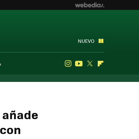
NUEVO
A
Instagram
Youtube
Twitter
Flipboard
y añade
 con