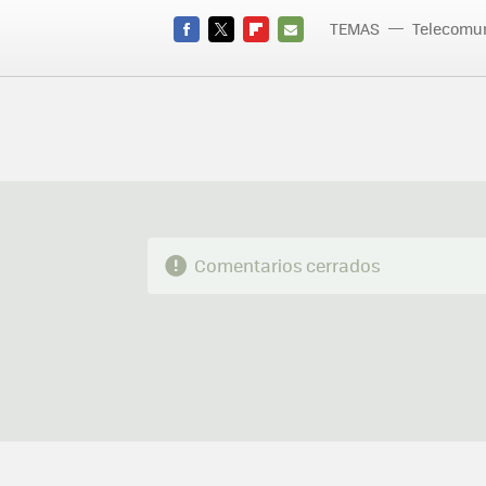
TEMAS
Telecomu
Skype
FACEBOOK
TWITTER
FLIPBOARD
E-
MAIL
Comentarios cerrados