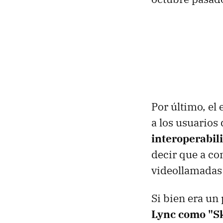
Por último, el
a los usuarios 
interoperabil
decir que a co
videollamadas 
Si bien era un
Lync como "S