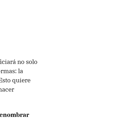
iciará no solo
ormas: la
 Esto quiere
hacer
renombrar