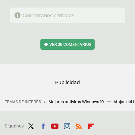
Comentarios cerrados
VER
29 COMENTARIOS
TEMAS DE INTERÉS
Mejores antivirus Windows 10
Atajos del 
Síguenos
Twit
Fac
You
Inst
RSS
Flip