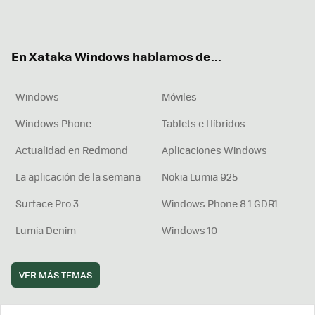
ter
ebo
tub
agr
boa
ok
e
am
rd
En Xataka Windows hablamos de...
Windows
Móviles
Windows Phone
Tablets e Híbridos
Actualidad en Redmond
Aplicaciones Windows
La aplicación de la semana
Nokia Lumia 925
Surface Pro 3
Windows Phone 8.1 GDR1
Lumia Denim
Windows 10
VER MÁS TEMAS