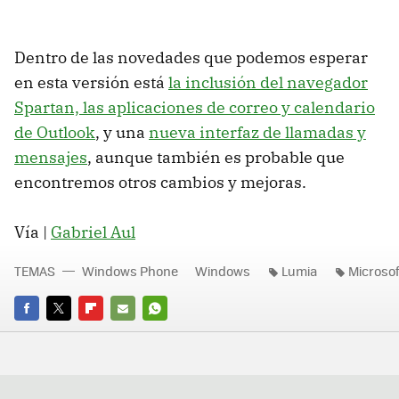
Dentro de las novedades que podemos esperar
en esta versión está
la inclusión del navegador
Spartan, las aplicaciones de correo y calendario
de Outlook
, y una
nueva interfaz de llamadas y
mensajes
, aunque también es probable que
encontremos otros cambios y mejoras.
Vía |
Gabriel Aul
TEMAS
Windows Phone
Windows
Lumia
Microsof
FACEBOOK
TWITTER
FLIPBOARD
E-
WHATSAPP
MAIL