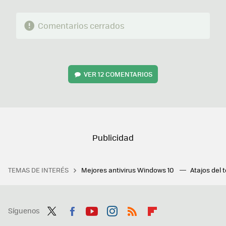
Comentarios cerrados
VER
12 COMENTARIOS
TEMAS DE INTERÉS
Mejores antivirus Windows 10
Atajos del 
Síguenos
Twit
Fac
You
Inst
RSS
Flip