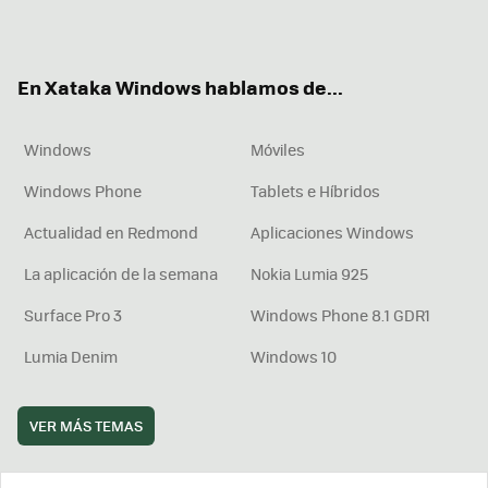
ter
ebo
tub
agr
boa
ok
e
am
rd
En Xataka Windows hablamos de...
Windows
Móviles
Windows Phone
Tablets e Híbridos
Actualidad en Redmond
Aplicaciones Windows
La aplicación de la semana
Nokia Lumia 925
Surface Pro 3
Windows Phone 8.1 GDR1
Lumia Denim
Windows 10
VER MÁS TEMAS