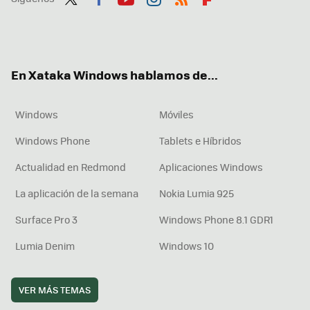
Twit
Fac
You
Inst
RSS
Flip
ter
ebo
tub
agr
boa
ok
e
am
rd
En Xataka Windows hablamos de...
Windows
Móviles
Windows Phone
Tablets e Híbridos
Actualidad en Redmond
Aplicaciones Windows
La aplicación de la semana
Nokia Lumia 925
Surface Pro 3
Windows Phone 8.1 GDR1
Lumia Denim
Windows 10
VER MÁS TEMAS