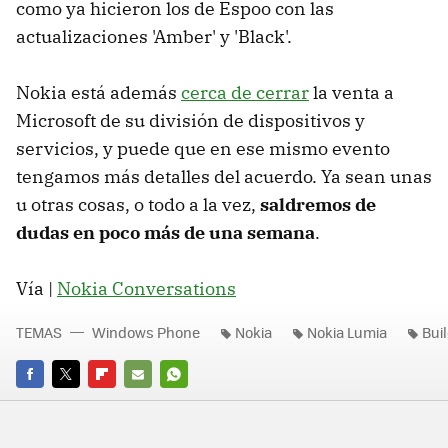
como ya hicieron los de Espoo con las
actualizaciones 'Amber' y 'Black'.
Nokia está además
cerca de cerrar
la venta a
Microsoft de su división de dispositivos y
servicios, y puede que en ese mismo evento
tengamos más detalles del acuerdo. Ya sean unas
u otras cosas, o todo a la vez,
saldremos de
dudas en poco más de una semana
.
Vía |
Nokia Conversations
TEMAS
Windows Phone
Nokia
Nokia Lumia
Bui
FACEBOOK
TWITTER
FLIPBOARD
E-
WHATSAPP
MAIL