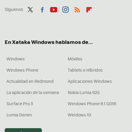
Síguenos
Twit
Fac
You
Inst
RSS
Flip
ter
ebo
tub
agr
boa
ok
e
am
rd
En Xataka Windows hablamos de...
Windows
Móviles
Windows Phone
Tablets e Híbridos
Actualidad en Redmond
Aplicaciones Windows
La aplicación de la semana
Nokia Lumia 925
Surface Pro 3
Windows Phone 8.1 GDR1
Lumia Denim
Windows 10