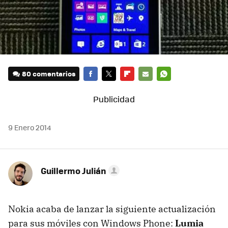
80 comentarios
FACEBOOK
TWITTER
FLIPBOARD
E-
WHATSAPP
MAIL
9 Enero 2014
Guillermo Julián
Nokia acaba de lanzar la siguiente actualización
para sus móviles con Windows Phone:
Lumia