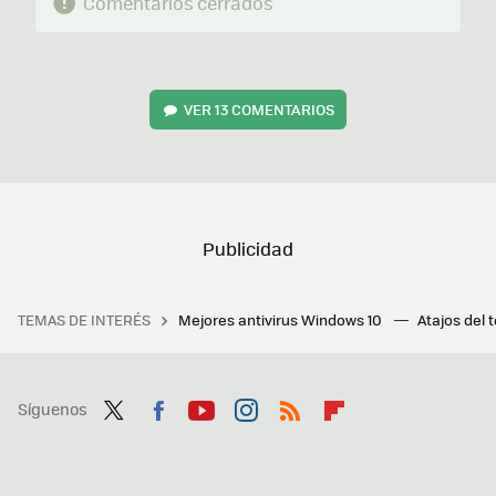
Comentarios cerrados
VER
13 COMENTARIOS
TEMAS DE INTERÉS
Mejores antivirus Windows 10
Atajos del 
Síguenos
Twit
Fac
You
Inst
RSS
Flip
ter
ebo
tub
agr
boa