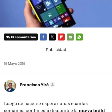
13 comentarios
FACEBOOK
TWITTER
FLIPBOARD
E-
WHATSAPP
MAIL
15 Mayo 2015
Francisco Yirá
Luego de hacerse esperar unas cuantas
semanas, por fin está disponible la
nueva build