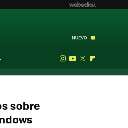
NUEVO
A
Instagram
Youtube
Twitter
Flipboard
os sobre
indows