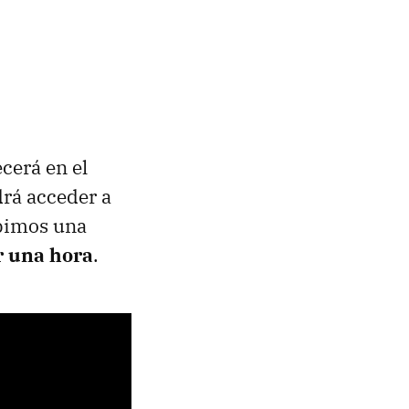
ecerá en el
drá acceder a
ibimos una
ir una hora
.