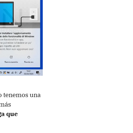
do tenemos una
 más
ga que