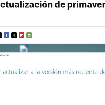
actualización de primave
FACEBOOK
TWITTER
FLIPBOARD
E-
MAIL