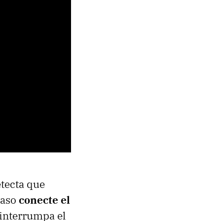
etecta que
caso
conecte el
 interrumpa el