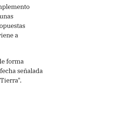
omplemento
gunas
ropuestas
iene a
 de forma
 fecha señalada
 Tierra".