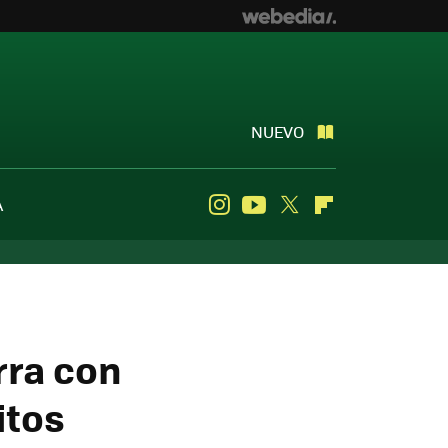
NUEVO
A
Instagram
Youtube
Twitter
Flipboard
erra con
itos