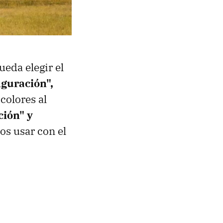
eda elegir el
iguración",
colores al
ción" y
s usar con el