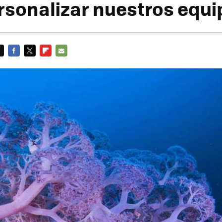
rsonalizar nuestros equi
FACEBOOK
TWITTER
FLIPBOARD
E-
MAIL