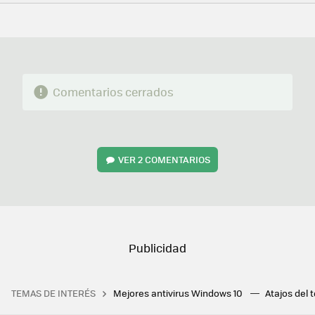
FACEBOOK
TWITTER
FLIPBOARD
E-
WHATSAPP
MAIL
Comentarios cerrados
VER
2 COMENTARIOS
TEMAS DE INTERÉS
Mejores antivirus Windows 10
Atajos del 