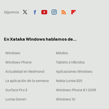
Síguenos
Twit
Fac
You
Inst
RSS
Flip
ter
ebo
tub
agr
boa
ok
e
am
rd
En Xataka Windows hablamos de...
Windows
Móviles
Windows Phone
Tablets e Híbridos
Actualidad en Redmond
Aplicaciones Windows
La aplicación de la semana
Nokia Lumia 925
Surface Pro 3
Windows Phone 8.1 GDR1
Lumia Denim
Windows 10