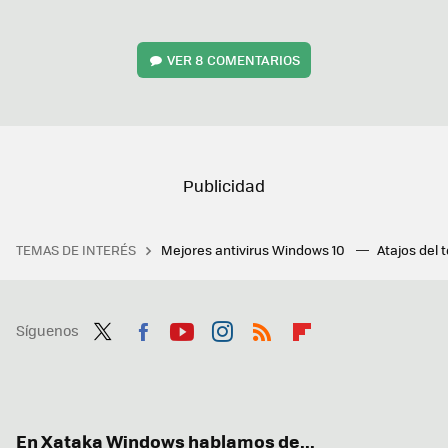
VER
8 COMENTARIOS
TEMAS DE INTERÉS
Mejores antivirus Windows 10
Atajos del 
Síguenos
Twit
Fac
You
Inst
RSS
Flip
ter
ebo
tub
agr
boa
ok
e
am
rd
En Xataka Windows hablamos de...