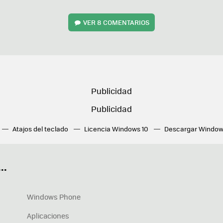
VER
8 COMENTARIOS
Atajos del teclado
Licencia Windows 10
Descargar Window
ué tarjeta gráfica tengo
Fórmulas Excel
DirectX
Fondos W
OneDrive
Nuevos Surface
..
Windows Phone
Aplicaciones