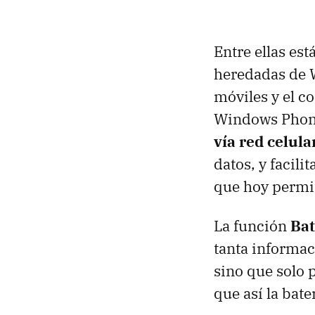
Entre ellas es
heredadas de W
móviles y el c
Windows Phone
vía red celula
datos, y facil
que hoy permi
La función
Bat
tanta informa
sino que solo 
que así la bat