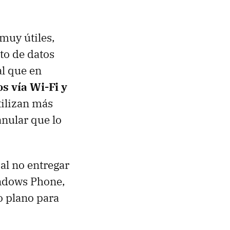
 muy útiles,
to de datos
al que en
s vía Wi-Fi y
tilizan más
anular que lo
 al no entregar
indows Phone,
o plano para