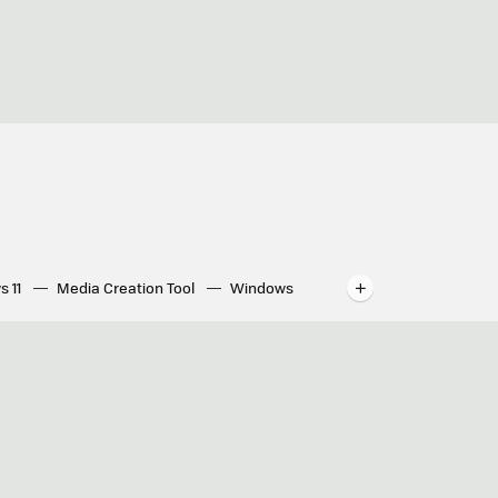
s 11
Media Creation Tool
Windows
indows
WhatsApp para ordenador