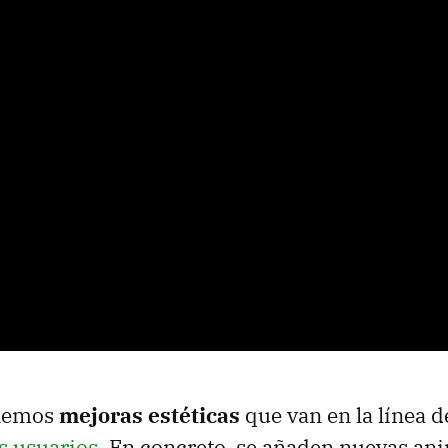
enemos
mejoras estéticas
que van en la línea 
 usuarios
. En concreto, se añaden nuevas an