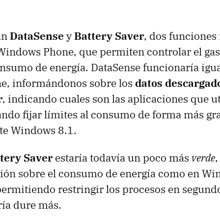
tán
DataSense
y
Battery Saver
, dos funciones
indows Phone, que permiten controlar el gas
onsumo de energía. DataSense funcionaría igu
, informándonos sobre los
datos descargado
r
, indicando cuales son las aplicaciones que u
itando fijar límites al consumo de forma más gr
te Windows 8.1.
tery Saver
estaría todavía un poco más
verde
,
ción sobre el consumo de energía como en W
permitiendo restringir los procesos en segund
ería dure más.