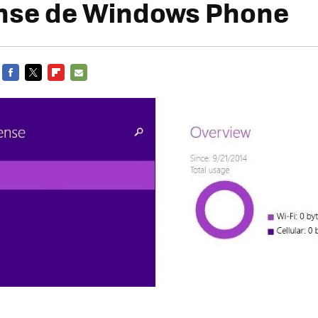
nse de Windows Phone
FACEBOOK
TWITTER
FLIPBOARD
E-
MAIL