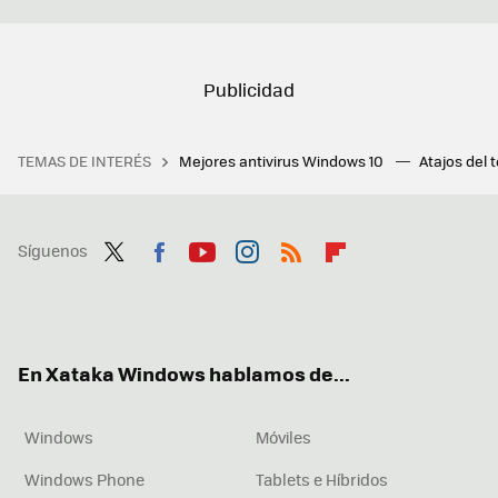
TEMAS DE INTERÉS
Mejores antivirus Windows 10
Atajos del 
Síguenos
Twit
Fac
You
Inst
RSS
Flip
ter
ebo
tub
agr
boa
ok
e
am
rd
En Xataka Windows hablamos de...
Windows
Móviles
Windows Phone
Tablets e Híbridos