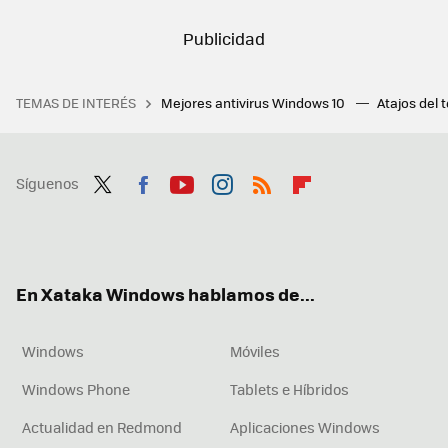
TEMAS DE INTERÉS
Mejores antivirus Windows 10
Atajos del 
Síguenos
Twit
Fac
You
Inst
RSS
Flip
ter
ebo
tub
agr
boa
ok
e
am
rd
En Xataka Windows hablamos de...
Windows
Móviles
Windows Phone
Tablets e Híbridos
Actualidad en Redmond
Aplicaciones Windows