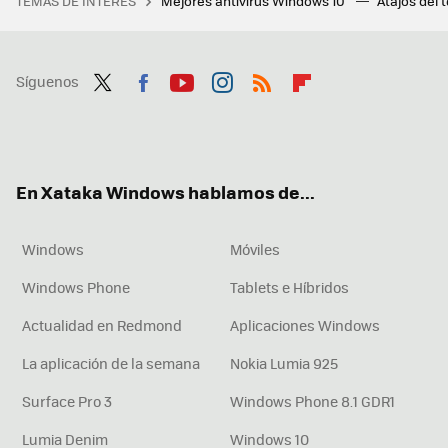
TEMAS DE INTERÉS
Mejores antivirus Windows 10
Atajos del 
Síguenos
Twit
Fac
You
Inst
RSS
Flip
ter
ebo
tub
agr
boa
ok
e
am
rd
En Xataka Windows hablamos de...
Windows
Móviles
Windows Phone
Tablets e Híbridos
Actualidad en Redmond
Aplicaciones Windows
La aplicación de la semana
Nokia Lumia 925
Surface Pro 3
Windows Phone 8.1 GDR1
Lumia Denim
Windows 10