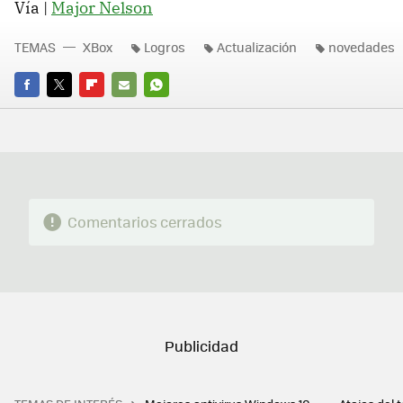
Vía |
Major Nelson
TEMAS
XBox
Logros
Actualización
novedades
FACEBOOK
TWITTER
FLIPBOARD
E-
WHATSAPP
MAIL
Comentarios cerrados