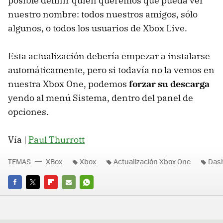
posible definir quién queremos que pueda ver
nuestro nombre: todos nuestros amigos, sólo
algunos, o todos los usuarios de Xbox Live.
Esta actualización debería empezar a instalarse
automáticamente, pero si todavía no la vemos en
nuestra Xbox One, podemos
forzar su descarga
yendo al menú Sistema, dentro del panel de
opciones.
Vía |
Paul Thurrott
TEMAS
XBox
Xbox
Actualización Xbox One
Das
FACEBOOK
TWITTER
FLIPBOARD
E-
WHATSAPP
MAIL