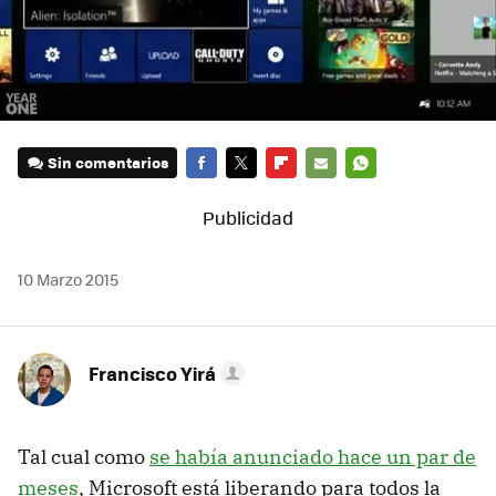
Sin comentarios
FACEBOOK
TWITTER
FLIPBOARD
E-
WHATSAPP
MAIL
10 Marzo 2015
Francisco Yirá
Tal cual como
se había anunciado hace un par de
meses
, Microsoft está liberando para todos la