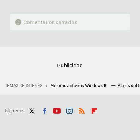
Comentarios cerrados
TEMAS DE INTERÉS
Mejores antivirus Windows 10
Atajos del 
Síguenos
Twit
Fac
You
Inst
RSS
Flip
ter
ebo
tub
agr
boa
ok
e
am
rd