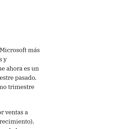
e Microsoft más
s y
ue ahora es un
estre pasado.
smo trimestre
r ventas a
recimiento).