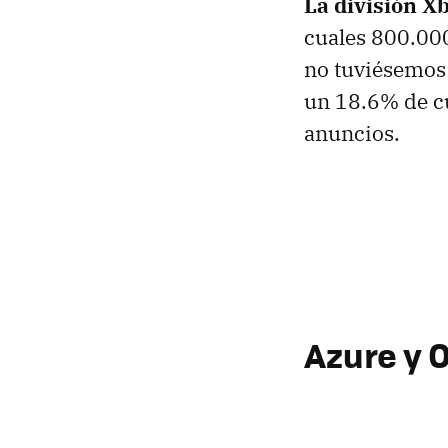
La división X
cuales 800.000
no tuviésemos 
un 18.6% de c
anuncios.
Azure y 