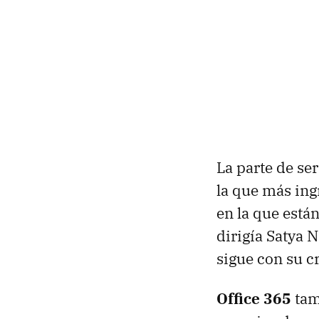
La parte de se
la que más ing
en la que está
dirigía Satya N
sigue con su c
Office 365
tam