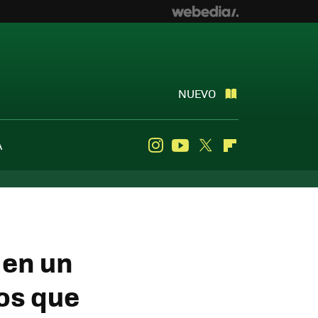
NUEVO
A
Instagram
Youtube
Twitter
Flipboard
 en un
los que