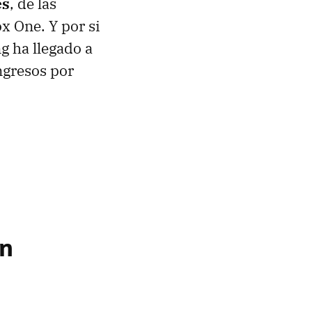
es
, de las
x One. Y por si
g ha llegado a
ngresos por
en