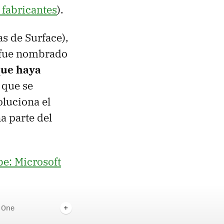
 fabricantes
).
s de Surface),
a fue nombrado
que haya
 que se
oluciona el
a parte del
be: Microsoft
 One