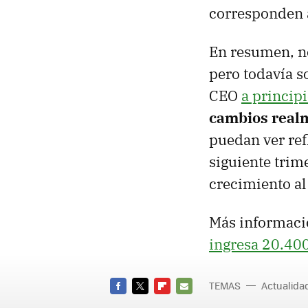
corresponden
En resumen, no
pero todavía s
CEO
a princip
cambios real
puedan ver ref
siguiente trim
crecimiento al
Más informaci
ingresa 20.400
TEMAS
Actualid
Window
FACEBOOK
TWITTER
FLIPBOARD
E-