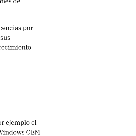
ones de
cencias por
 sus
crecimiento
r ejemplo el
e Windows OEM