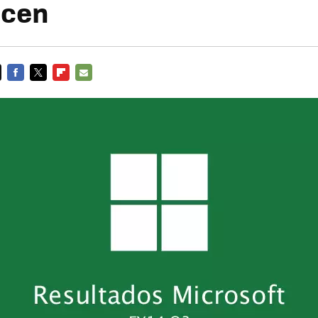
ecen
FACEBOOK
TWITTER
FLIPBOARD
E-
MAIL