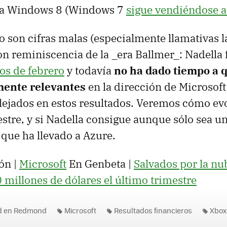
 a Windows 8 (Windows 7
sigue vendiéndose a
 son cifras malas (especialmente llamativas la
on reminiscencia de la _era Ballmer_: Nadell
ios de febrero
y todavía
no ha dado tiempo a 
mente relevantes
en la dirección de Microsoft
lejados en estos resultados. Veremos cómo ev
estre, y si Nadella consigue aunque sólo sea un
 que ha llevado a Azure.
ón |
Microsoft
En Genbeta |
Salvados por la nu
 millones de dólares el último trimestre
ad en Redmond
Microsoft
Resultados financieros
Xbox
s 8