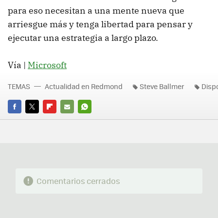
para eso necesitan a una mente nueva que
arriesgue más y tenga libertad para pensar y
ejecutar una estrategia a largo plazo.
Vía |
Microsoft
TEMAS
Actualidad en Redmond
Steve Ballmer
Dispo
FACEBOOK
TWITTER
FLIPBOARD
E-
WHATSAPP
MAIL
Comentarios cerrados