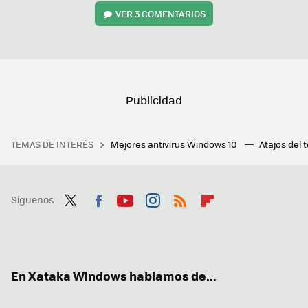
VER
3 COMENTARIOS
TEMAS DE INTERÉS
Mejores antivirus Windows 10
Atajos del 
Síguenos
Twit
Fac
You
Inst
RSS
Flip
ter
ebo
tub
agr
boa
ok
e
am
rd
En Xataka Windows hablamos de...