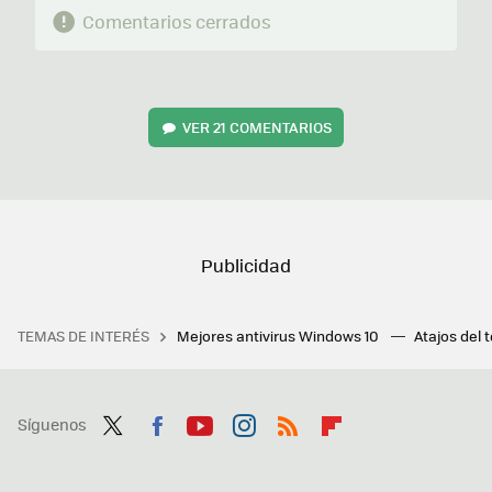
Comentarios cerrados
VER
21 COMENTARIOS
TEMAS DE INTERÉS
Mejores antivirus Windows 10
Atajos del 
Síguenos
Twit
Fac
You
Inst
RSS
Flip
ter
ebo
tub
agr
boa