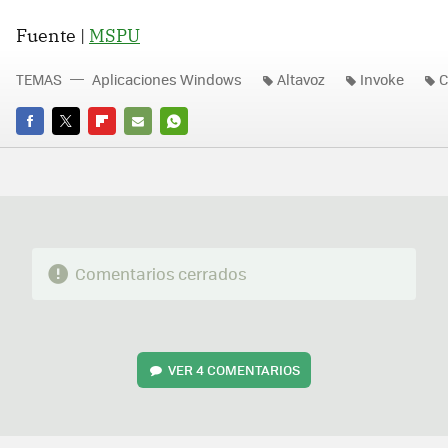
Fuente |
MSPU
TEMAS
Aplicaciones Windows
Altavoz
Invoke
C
FACEBOOK
TWITTER
FLIPBOARD
E-
WHATSAPP
MAIL
Comentarios cerrados
VER
4 COMENTARIOS