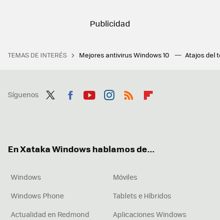
TEMAS DE INTERÉS
Mejores antivirus Windows 10
Atajos del 
Síguenos
Twit
Fac
You
Inst
RSS
Flip
ter
ebo
tub
agr
boa
ok
e
am
rd
En Xataka Windows hablamos de...
Windows
Móviles
Windows Phone
Tablets e Híbridos
Actualidad en Redmond
Aplicaciones Windows