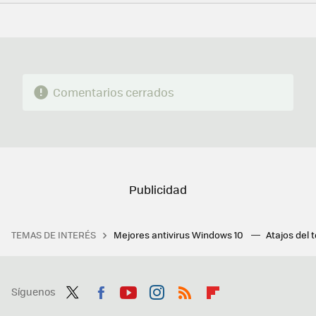
FACEBOOK
TWITTER
FLIPBOARD
E-
WHATSAPP
MAIL
Comentarios cerrados
TEMAS DE INTERÉS
Mejores antivirus Windows 10
Atajos del 
Síguenos
Twit
Fac
You
Inst
RSS
Flip