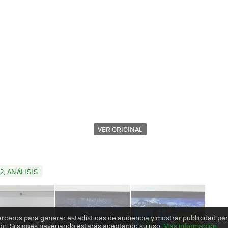
VER ORIGINAL
, ANÁLISIS
erceros para generar estadísticas de audiencia y mostrar publicidad pe
ón. Si sigues navegando estarás aceptando su uso.
Más información