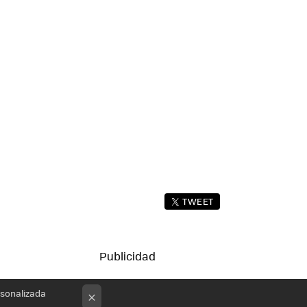
TWEET
rsonalizada
×