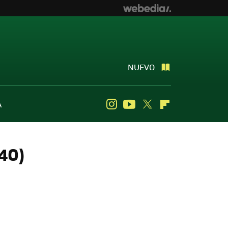
NUEVO
A
Instagram
Youtube
Twitter
Flipboard
/40)