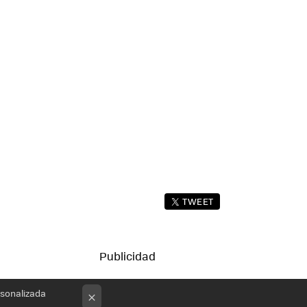
TWEET
rsonalizada
×