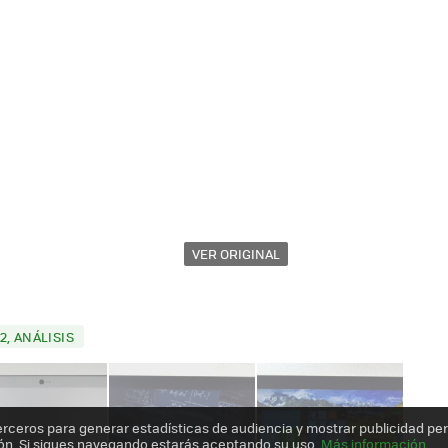
VER ORIGINAL
, ANÁLISIS
erceros para generar estadísticas de audiencia y mostrar publicidad pe
ón. Si sigues navegando estarás aceptando su uso.
Más información