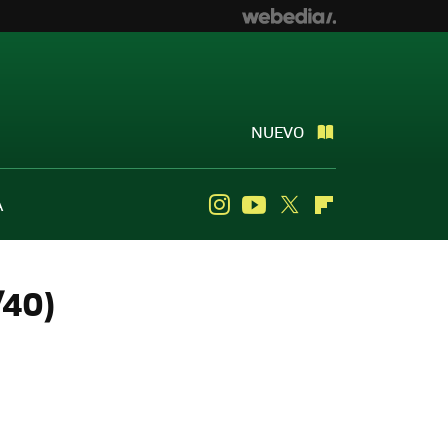
NUEVO
A
Instagram
Youtube
Twitter
Flipboard
/40)