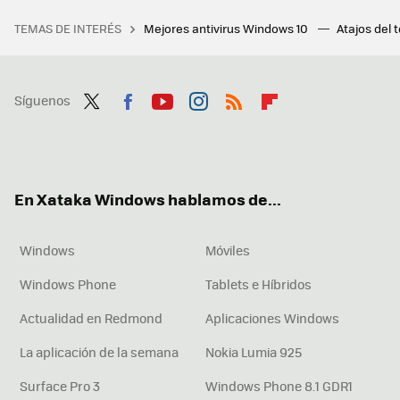
TEMAS DE INTERÉS
Mejores antivirus Windows 10
Atajos del 
Síguenos
Twit
Fac
You
Inst
RSS
Flip
ter
ebo
tub
agr
boa
ok
e
am
rd
En Xataka Windows hablamos de...
Windows
Móviles
Windows Phone
Tablets e Híbridos
Actualidad en Redmond
Aplicaciones Windows
La aplicación de la semana
Nokia Lumia 925
Surface Pro 3
Windows Phone 8.1 GDR1