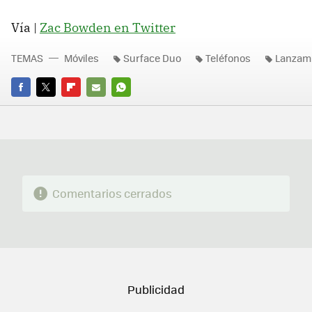
Vía |
Zac Bowden en Twitter
TEMAS
Móviles
Surface Duo
Teléfonos
Lanzam
FACEBOOK
TWITTER
FLIPBOARD
E-
WHATSAPP
MAIL
Comentarios cerrados